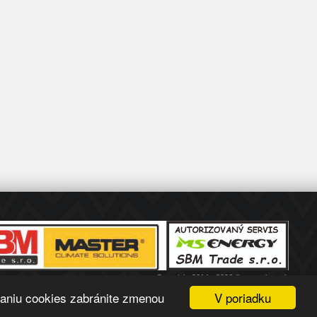
Copyright 2014 - 2026 © www.sbmt.sk
Tvorba internetových obchodov - Atomer.sk
V poriadku
vaniu cookies zabránite zmenou