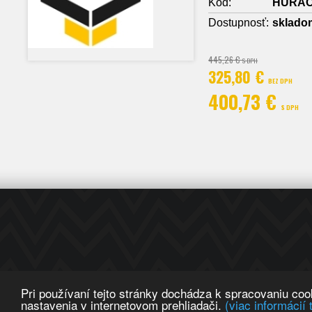
Kód:
HURA
Dostupnosť:
sklado
445,26 €
S DPH
325,80 €
BEZ DPH
400,73 €
S DPH
Pri používaní tejto stránky dochádza k spracovaniu co
nastavenia v internetovom prehliadači.
(viac informácií 