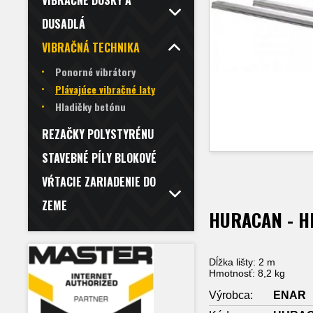
VIBRAČNÉ DOSKY A
DUSADLÁ
VIBRAČNÁ TECHNIKA
Ponorné vibrátory
Plávajúce vibračné laty
Hladičky betónu
REZAČKY POLYSTYRÉNU
STAVEBNÉ PÍLY BLOKOVÉ
VŔTACIE ZARIADENIE DO
ZEME
HURACAN - Hl
Dĺžka lišty: 2 m
Hmotnosť: 8,2 kg
Výrobca:
ENAR