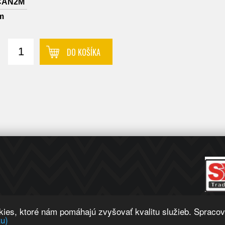
CAN2M
m
DO KOŠÍKA
okies, ktoré nám pomáhajú zvyšovať kvalitu služieb. Spraco
tu)