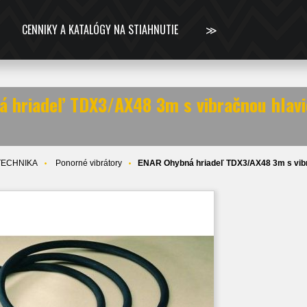
CENNIKY A KATALÓGY NA STIAHNUTIE
≫
 hriadeľ TDX3/AX48 3m s vibračnou hlav
TECHNIKA
Ponorné vibrátory
ENAR Ohybná hriadeľ TDX3/AX48 3m s vib