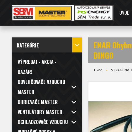
ÚVOD
ENAR Ohybná
KATEGÓRIE
DINGO
VÝPREDAJ - AKCIA -
Úvod
VIBRAČNÁ 
BAZÁR!
ODVLHČOVAČE VZDUCHU
MASTER
OHRIEVAČE MASTER
VENTILÁTORY MASTER
OCHLADZOVAČE VZDUCHU