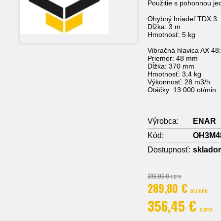
Použitie s pohonnou j
Ohybný hriadeľ TDX 3:
Dĺžka: 3 m
Hmotnosť: 5 kg
Vibračná hlavica AX 48
Priemer: 48 mm
Dĺžka: 370 mm
Hmotnosť: 3,4 kg
Výkonnosť: 28 m3/h
Otáčky: 13 000 ot/min
Výrobca:
ENAR
Kód:
OH3M4
Dostupnosť:
sklado
396,06 €
S DPH
289,80 €
BEZ DPH
356,45 €
S DPH