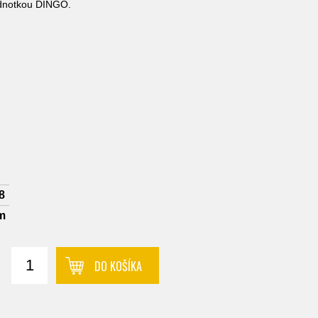
ednotkou DINGO.
:
8
m
DO KOŠÍKA