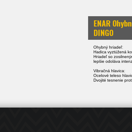
ENAR Ohybná
DINGO
Ohybný hriadeľ:
Hadica vyztúžená k
Hriadeľ so zosilnen
lepšie odoláva inte
Vibračná hlavica:
Ocelové teleso hlavic
Dvojité tesnenie prot