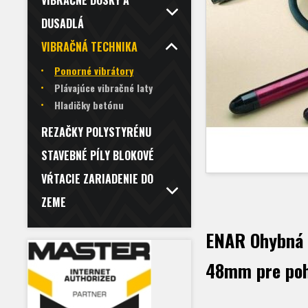
VIBRAČNÉ DOSKY A
DUSADLÁ
VIBRAČNÁ TECHNIKA
Ponorné vibrátory
Plávajúce vibračné laty
Hladičky betónu
REZAČKY POLYSTYRÉNU
STAVEBNÉ PÍLY BLOKOVÉ
VŔTACIE ZARIADENIE DO
ZEME
ENAR Ohybná 
48mm pre poh