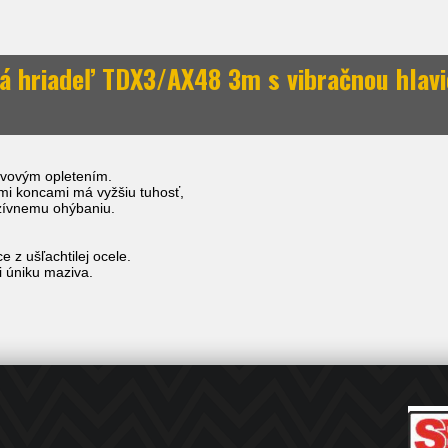
 hriadeľ TDX3/AX48 3m s vibračnou hlav
ovovým opletením.
ými koncami má vyžšiu tuhosť,
nzívnemu ohýbaniu.
e z ušľachtilej ocele.
i úniku maziva.