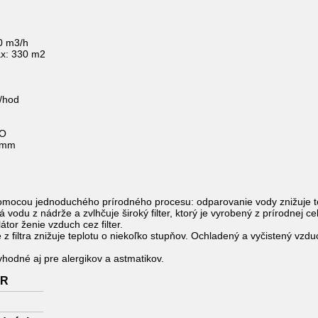
0 m3/h
ax: 330 m2
l/hod
NO
 mm
mocou jednoduchého prírodného procesu: odparovanie vody znižuje t
vodu z nádrže a zvlhčuje široký filter, ktorý je vyrobený z prírodnej ce
átor ženie vzduch cez filter.
 z filtra znižuje teplotu o niekoľko stupňov. Ochladený a vyčistený vzdu
hodné aj pre alergikov a astmatikov.
ER