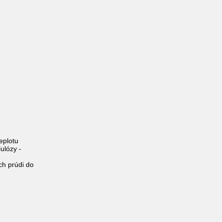
eplotu
lulózy -
ch prúdi do