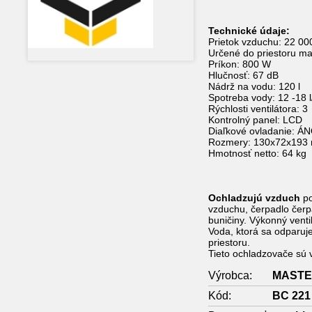
Technické údaje:
Prietok vzduchu: 22 00
Určené do priestoru m
Príkon: 800 W
Hlučnosť: 67 dB
Nádrž na vodu: 120 l
Spotreba vody: 12 -18 
Rýchlosti ventilátora: 3
Kontrolný panel: LCD
Diaľkové ovladanie: Á
Rozmery: 130x72x193
Hmotnosť netto: 64 kg
Ochladzujú vzduch
po
vzduchu, čerpadlo čerpá 
buničiny. Výkonný ventil
Voda, ktorá sa odparuje
priestoru.
Tieto ochladzovače sú v
Výrobca:
MAST
Kód:
BC 221