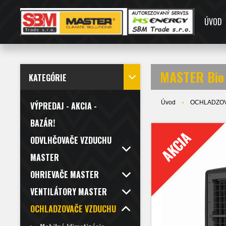
ÚVOD
MASTER Bio 
KATEGÓRIE
Úvod
OCHLADZO
VÝPREDAJ - AKCIA -
BAZÁR!
AKCIA
ODVLHČOVAČE VZDUCHU
MASTER
OHRIEVAČE MASTER
VENTILÁTORY MASTER
OCHLADZOVAČE VZDUCHU