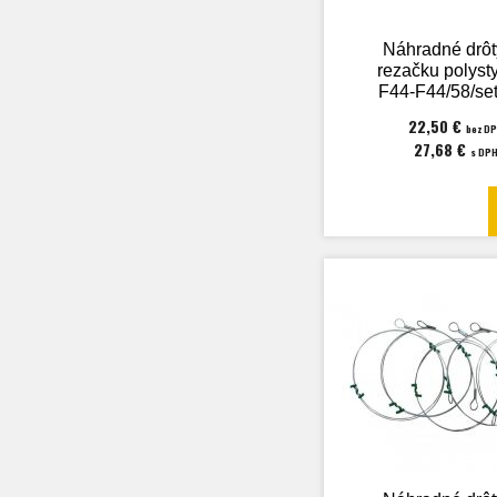
Náhradné drôt
rezačku polyst
F44-F44/58/set
22,50 €
bez D
27,68 €
s DP