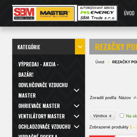
ÚVOD
REZAČKY PO
KATEGÓRIE
Úvod
REZAČKY PO
VÝPREDAJ - AKCIA -
BAZÁR!
ODVLHČOVAČE VZDUCHU
MASTER
Zoradiť podľa:
Názov
OHRIEVAČE MASTER
VENTILÁTORY MASTER
∨
Na sk
Výrobca
OCHLADZOVAČE VZDUCHU
Zobrazené produkty
1 -