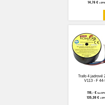
14,76 €
s DPH
Trafo 4 jadrové 
V113 - F 44
110,- €
bez DP
135,30 €
s DP