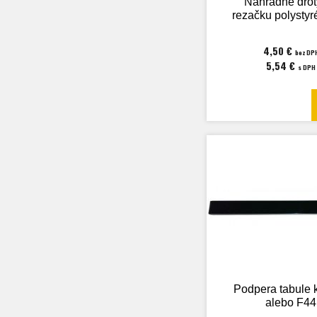
Náhradné drôt
rezačku polysty
4,50 €
bez DP
5,54 €
s DPH
Podpera tabule 
alebo F44