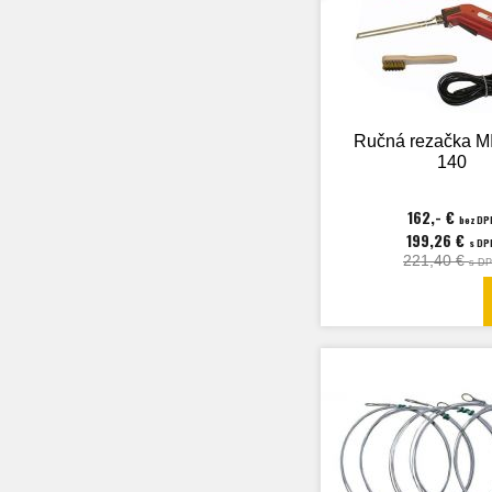
Ručná rezačka 
140
162,- €
bez DP
199,26 €
s DP
221,40 €
s D