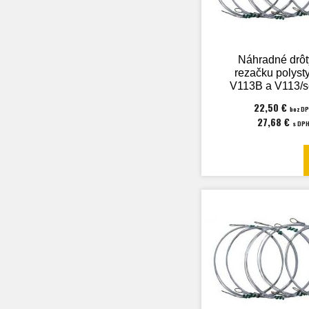
Náhradné drôt
rezačku polyst
V113B a V113/s
22,50 €
bez D
27,68 €
s DP