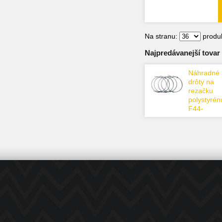
Na stranu:
produk
Najpredávanejší tovar v
Náhradné
drôty na
rezačku
polystyrén
F44-
F44/58/set
ks