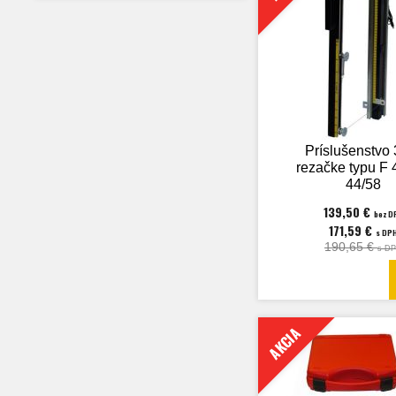
Príslušenstvo 
rezačke typu F 
44/58
139,50 €
bez D
171,59 €
s DP
190,65 €
s D
AKCIA