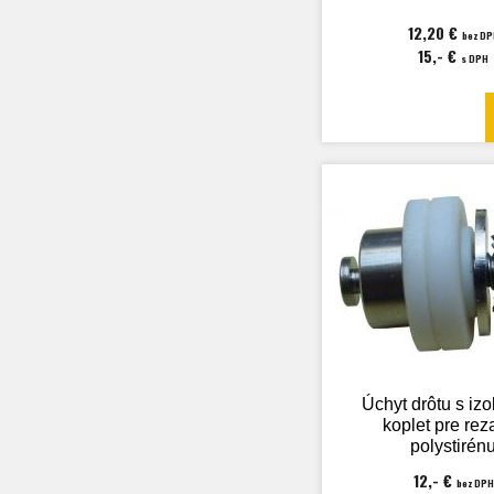
12,20 €
bez DP
15,- €
s DPH
Úchyt drôtu s iz
koplet pre rez
polystirén
EUROKOMAX V
12,- €
bez DPH
F44-58