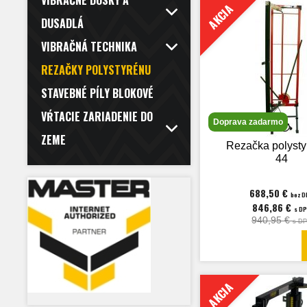
VIBRAČNÉ DOSKY A
AKCIA
DUSADLÁ
VIBRAČNÁ TECHNIKA
REZAČKY POLYSTYRÉNU
STAVEBNÉ PÍLY BLOKOVÉ
VŔTACIE ZARIADENIE DO
Doprava zadarmo
ZEME
Rezačka polysty
44
688,50 €
bez 
846,86 €
s D
940,95 €
s D
AKCIA