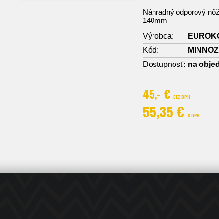
Náhradný odporový nôž
140mm
Výrobca:
EUROK
Kód:
MINNOZ
Dostupnosť:
na obje
45,- €
BEZ DPH
55,35 €
S DPH