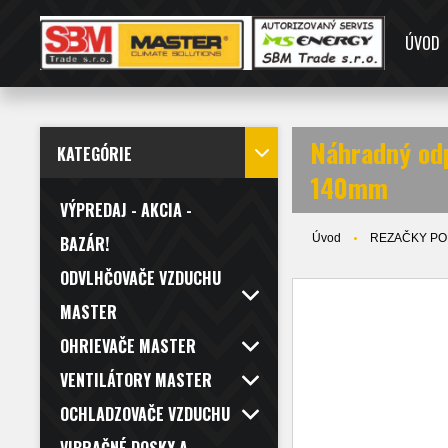
ÚVOD
Náhradný od
KATEGÓRIE
140mm
VÝPREDAJ - AKCIA -
Úvod
REZAČKY P
BAZÁR!
ODVLHČOVAČE VZDUCHU
MASTER
OHRIEVAČE MASTER
VENTILÁTORY MASTER
OCHLADZOVAČE VZDUCHU