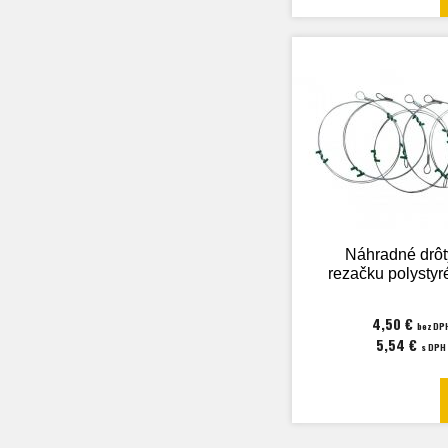
Náhradné drôt
rezačku polysty
4,50 €
bez DP
5,54 €
s DPH