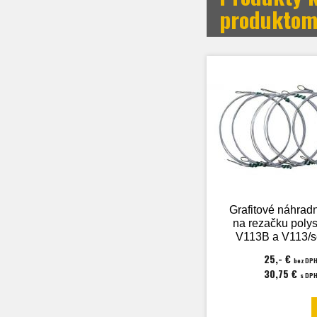
produkto
Grafitové náhradn
na rezačku poly
V113B a V113/s
25,- €
bez DP
30,75 €
s DP