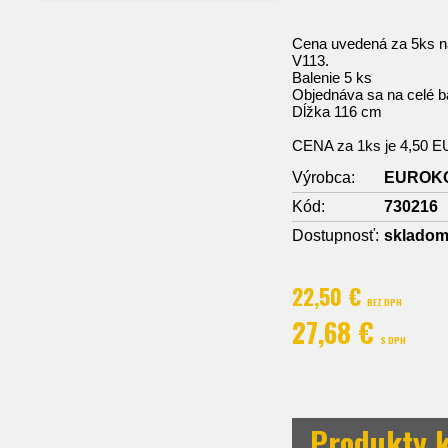
Cena uvedená za 5ks n
V113.
Balenie 5 ks
Objednáva sa na celé ba
Dĺžka 116 cm
CENA za 1ks je 4,50 
Výrobca:
EUROK
Kód:
730216
Dostupnosť:
sklado
22,50 €
BEZ DPH
27,68 €
S DPH
Produkty k