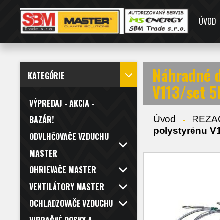
ÚVOD
Náhradné d
KATEGÓRIE
V113/set 5
VÝPREDAJ - AKCIA -
Úvod
REZA
BAZÁR!
polystyrénu V
ODVLHČOVAČE VZDUCHU
MASTER
OHRIEVAČE MASTER
VENTILÁTORY MASTER
OCHLADZOVAČE VZDUCHU