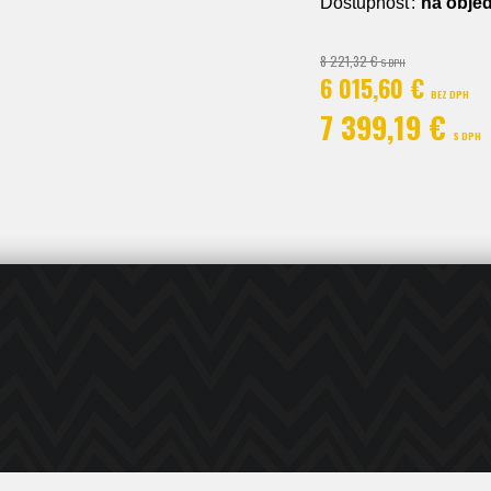
Dostupnosť:
na obje
8 221,32 €
S DPH
6 015,60 €
BEZ DPH
7 399,19 €
S DPH