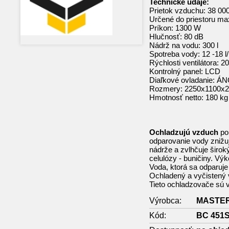
Technické údaje:
Prietok vzduchu: 38 00
Určené do priestoru ma
Príkon: 1300 W
Hlučnosť: 80 dB
Nádrž na vodu: 300 l
Spotreba vody: 12 -18 l
Rýchlosti ventilátora: 
Kontrolný panel: LCD
Diaľkové ovladanie: Á
Rozmery: 2250x1100x
Hmotnosť netto: 180 kg
Ochladzujú vzduch
po
odparovanie vody znižuj
nádrže a zvlhčuje široký 
celulózy - buničiny. Výk
Voda, ktorá sa odparuje z
Ochladený a vyčistený v
Tieto ochladzovače sú v
Výrobca:
MASTE
Kód:
BC 451