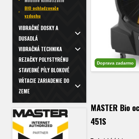
Mobilné klimatizácie
BIO ochladzovače
vzduchu
VIBRAČNÉ DOSKY A
DUSADLÁ
VIBRAČNÁ TECHNIKA
REZAČKY POLYSTYRÉNU
Doprava zadarmo
STAVEBNÉ PÍLY BLOKOVÉ
VŔTACIE ZARIADENIE DO
ZEME
MASTER Bio oc
451S