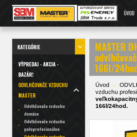
ÚVOD
MASTER DH
KATEGÓRIE
odvlhčova
VÝPREDAJ - AKCIA -
166l/24hod
BAZÁR!
ODVLHČOVAČE VZDUCHU
Úvod
ODVL
vzduchu profes
MASTER
veľkokapacitn
166l/24hod.
Odvlhčovače vzduchu
domáce
Odvlhčovače vzduchu
poloprofesionálne
Odvlhčovače vzduchu