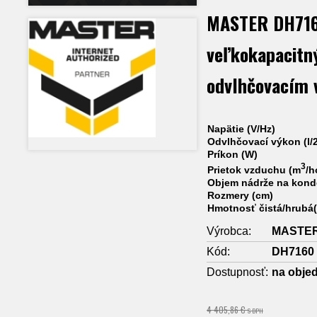
MASTER DH7160
veľkokapacitn
odvlhčovacím 
Napätie (V/Hz)
Odvlhčovací výkon (l/
Príkon (W)
3
Prietok vzduchu (m
/h
Objem nádrže na konde
Rozmery (cm)
Hmotnosť čistá/hrubá
Výrobca:
MASTE
Kód:
DH7160
Dostupnosť:
na obje
4 405,86 €
S DPH