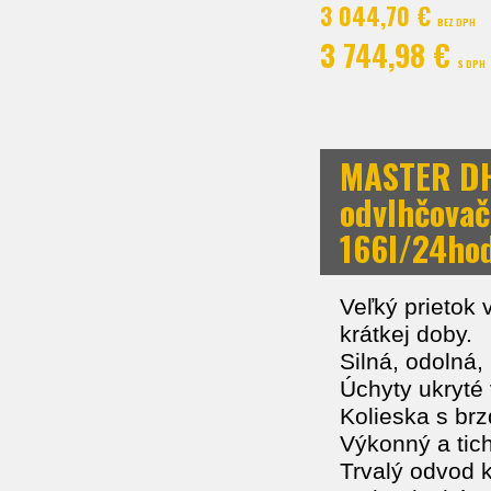
3 044,70 €
BEZ DPH
3 744,98 €
S DPH
MASTER DH
odvlhčova
166l/24hod
Veľký prietok 
krátkej doby.
Silná, odolná,
Úchyty ukryté 
Kolieska s brz
Výkonný a tich
Trvalý odvod 