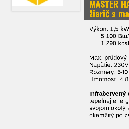
MASTER HAL
žiarič s m
Výkon: 1,5 k
5.100 Btu
1.290 kcal
Max. prúdový 
Napätie: 230V
Rozmery: 540
Hmotnosť: 4,8
Infračervený 
tepelnej ener
svojom okolý 
okamžitý po z