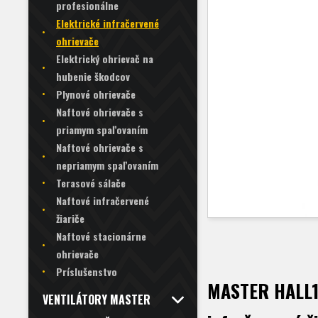
profesionálne
Elektrické infračervené
ohrievače
Elektrický ohrievač na
hubenie škodcov
Plynové ohrievače
Naftové ohrievače s
priamym spaľovaním
Naftové ohrievače s
nepriamym spaľovaním
Terasové sálače
Naftové infračervené
žiariče
Naftové stacionárne
ohrievače
Príslušenstvo
MASTER HALL15
VENTILÁTORY MASTER