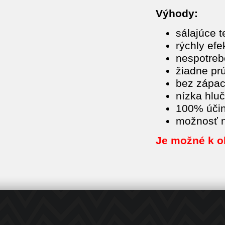
Výhody:
sálajúce t
rýchly efe
nespotreb
žiadne pr
bez zápac
nízka hlu
100% úči
možnosť n
Je možné k oh