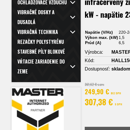
infračervený ž
OCHLADZOVAČE VZDUCHU
kW - napätie 
VIBRAČNÉ DOSKY A
DUSADLÁ
VIBRAČNÁ TECHNIKA
Napätie (V/Hz)
220-2
Výkon max. (kW)
1,5
REZAČKY POLYSTYRÉNU
Prúd (A)
6,5
STAVEBNÉ PÍLY BLOKOVÉ
Výrobca:
MASTE
Kód:
HALL15
VŔTACIE ZARIADENIE DO
Dostupnosť:
sklado
ZEME
361,62 €
S DPH
249,90 €
BEZ DPH
307,38 €
S DPH