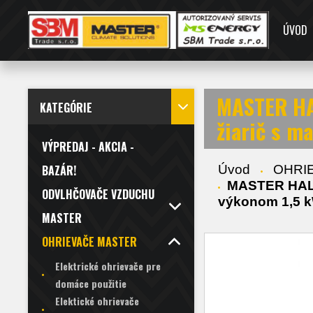
ÚVOD
MASTER HAL
KATEGÓRIE
žiarič s m
VÝPREDAJ - AKCIA -
Úvod
OHRI
BAZÁR!
MASTER HALL1
ODVLHČOVAČE VZDUCHU
výkonom 1,5 k
MASTER
OHRIEVAČE MASTER
Elektrické ohrievače pre
domáce použitie
Elektické ohrievače