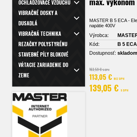
max. výkonom
OCHLADZOVAČE VZDUCHU
VIBRAČNÉ DOSKY A
MASTER B 5 ECA - Elek
DUSADLÁ
napätie 400V
VIBRAČNÁ TECHNIKA
Výrobca:
MASTE
REZAČKY POLYSTYRÉNU
Kód:
B 5 ECA
Dostupnosť:
sklado
STAVEBNÉ PÍLY BLOKOVÉ
VŔTACIE ZARIADENIE DO
163,59 €
S DPH
ZEME
113,05 €
BEZ DPH
139,05 €
S DPH