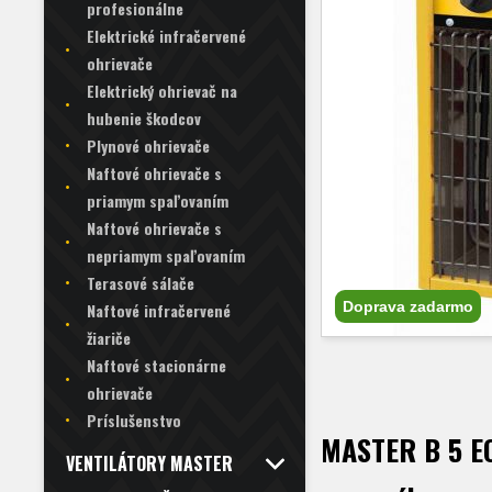
profesionálne
Elektrické infračervené
ohrievače
Elektrický ohrievač na
hubenie škodcov
Plynové ohrievače
Naftové ohrievače s
priamym spaľovaním
Naftové ohrievače s
nepriamym spaľovaním
Terasové sálače
Doprava zadarmo
Naftové infračervené
žiariče
Naftové stacionárne
ohrievače
Príslušenstvo
MASTER B 5 ECA
VENTILÁTORY MASTER