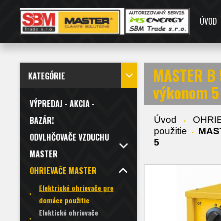
ÚVOD
MASTER B 5
KATEGÓRIE
výkonom 5
VÝPREDAJ - AKCIA -
Úvod
OHRI
BAZÁR!
použitie
MAST
ODVLHČOVAČE VZDUCHU
5
MASTER
OHRIEVAČE MASTER
Elektrické ohrievače pre
domáce použitie
Elektické ohrievače