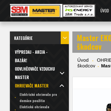
ÚVOD
Master EKO
KATEGÓRIE
škodcov
VÝPREDAJ - AKCIA -
Úvod
OHRI
BAZÁR!
škodcov
Mast
ODVLHČOVAČE VZDUCHU
MASTER
OHRIEVAČE MASTER
Elektrické ohrievače pre
domáce použitie
Elektické ohrievače