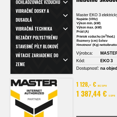
OCHLADZOVAČE VZDUCHU
VIBRAČNÉ DOSKY A
Master EKO 3 elektrick
DUSADLÁ
Napätie (V/Hz)
Výkon min. (kW)
Výkon max. (kW)
VIBRAČNÁ TECHNIKA
Prúd (A)
3
REZAČKY POLYSTYRÉNU
Prietok vzduchu (m
/hod.)
Rozmery (cm) šxhxv
Hmotnosť (Kg) netto/brutt
STAVEBNÉ PÍLY BLOKOVÉ
Výrobca:
MASTE
VŔTACIE ZARIADENIE DO
Kód:
EKO 3
ZEME
Dostupnosť:
na obje
1 128,- €
BEZ DPH
1 387,44 €
S DPH