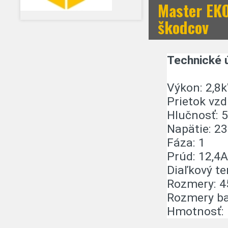
Master EKO
škodcov
Technické ú
Výkon: 2,8
Prietok vz
Hlučnosť: 5
Napätie: 2
Fáza: 1
Prúd: 12,4A
Diaľkový te
Rozmery: 
Rozmery b
Hmotnosť: 