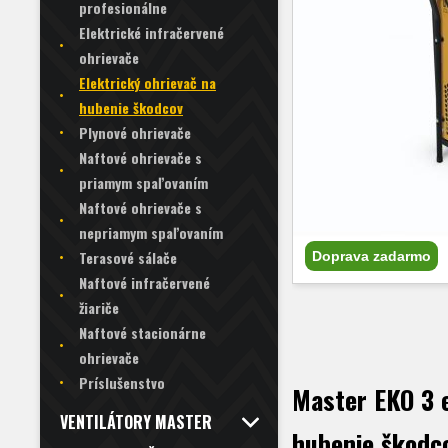
profesionálne
Elektrické infračervené
ohrievače
Elektrický ohrievač na
hubenie škodcov
Plynové ohrievače
Naftové ohrievače s
priamym spaľovaním
Naftové ohrievače s
nepriamym spaľovaním
Terasové sálače
Doprava zadarmo
Naftové infračervené
žiariče
Naftové stacionárne
ohrievače
Príslušenstvo
Master EKO 3 e
VENTILÁTORY MASTER
hubenie škodc