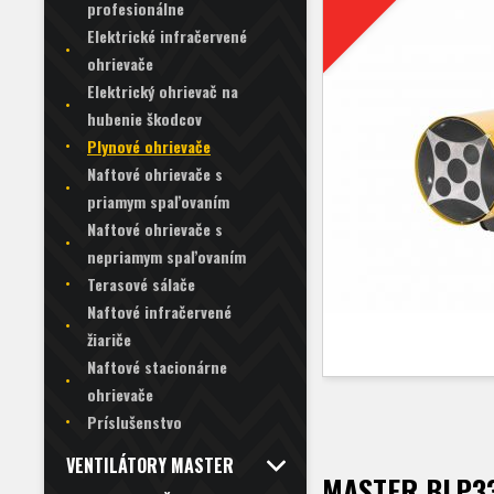
profesionálne
Elektrické infračervené
ohrievače
Elektrický ohrievač na
hubenie škodcov
Plynové ohrievače
Naftové ohrievače s
priamym spaľovaním
Naftové ohrievače s
nepriamym spaľovaním
Terasové sálače
Naftové infračervené
žiariče
Naftové stacionárne
ohrievače
Príslušenstvo
VENTILÁTORY MASTER
MASTER BLP33M