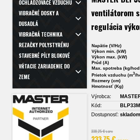
OCHLADZOVAČE VZDUCHU
ventilátorom 
VIBRAČNÉ DOSKY A
DUSADLÁ
regulácia výk
VIBRAČNÁ TECHNIKA
REZAČKY POLYSTYRÉNU
Napätie (V/Hz)
Výkon min. (kW)
STAVEBNÉ PÍLY BLOKOVÉ
Výkon max. (kW)
Prúd (A)
VŔTACIE ZARIADENIE DO
Max. spotreba (kg/hod
3
Prietok vzduchu (m
/h
ZEME
Rozmery (cm)
Hmotnosť (Kg)
Výrobca:
MASTE
Kód:
BLP33M
Dostupnosť:
sklado
338,25 €
S DPH
233,75 €