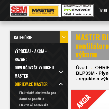
ÚVOD
MASTER BL
KATEGÓRIE
ventilátor
VÝPREDAJ - AKCIA -
výkonu
BAZÁR!
ODVLHČOVAČE VZDUCHU
Úvod
OHRI
BLP33M - Plyn
MASTER
- regulácia vý
OHRIEVAČE MASTER
Elektrické ohrievače pre
AKCIA
domáce použitie
Elektické ohrievače