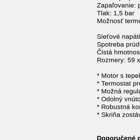
Zapaľovanie: 
Tlak: 1,5 bar
Možnosť termo
Sieťové napät
Spotreba prúd
Čistá hmotnos
Rozmery: 59 x
* Motor s tep
* Termostat pro
* Možná regul
* Odolný vnúto
* Robustná ko
* Skriňa zost
Doporučené p