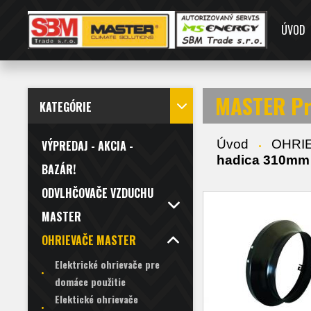
ÚVOD
MASTER Pr
KATEGÓRIE
Úvod
OHRI
VÝPREDAJ - AKCIA -
hadica 310mm 
BAZÁR!
ODVLHČOVAČE VZDUCHU
MASTER
OHRIEVAČE MASTER
Elektrické ohrievače pre
domáce použitie
Elektické ohrievače