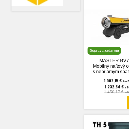
Doprava zadarmo
MASTER BV7
Mobilný naftový o
s nepriamym spa
s výkonom 2
1 002,15 €
bez 
1 232,64 €
s 
1 450,17 €
s 