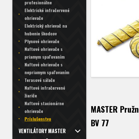
profesionálne
Elektrické infračervené
ohrievače
Elektrický ohrievač na
hubenie škodcov
Plynové ohrievače
Naftové ohrievače s
priamym spaľovaním
Naftové ohrievače s
nepriamym spaľovaním
Terasové sálače
Naftové infračervené
žiariče
Naftové stacionárne
MASTER Pružn
ohrievače
Príslušenstvo
BV 77
VENTILÁTORY MASTER