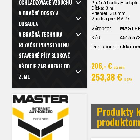
OCHLADZOVAČE VZDUCHU
Pružná hadica+ adaptér
Dĺžka: 3 m
VIBRAČNÉ DOSKY A
Priemer: 310mm
Vhodná pre: BV 77
DUSADLÁ
Výrobca:
MASTE
VIBRAČNÁ TECHNIKA
Kód:
4515.57
REZAČKY POLYSTYRÉNU
Dostupnosť:
sklado
STAVEBNÉ PÍLY BLOKOVÉ
206,- €
VŔTACIE ZARIADENIE DO
BEZ DPH
253,38 €
ZEME
S DPH
Produkty k
produkto