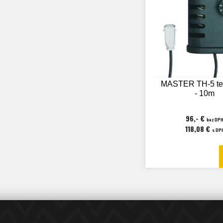
MASTER TH-5 te
- 10m
96,- €
bez DP
118,08 €
s DP