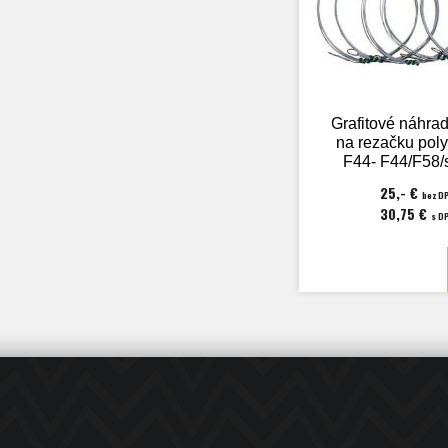
Grafitové náhrad
na rezačku poly
F44- F44/F58/
25,- €
bez D
30,75 €
s D