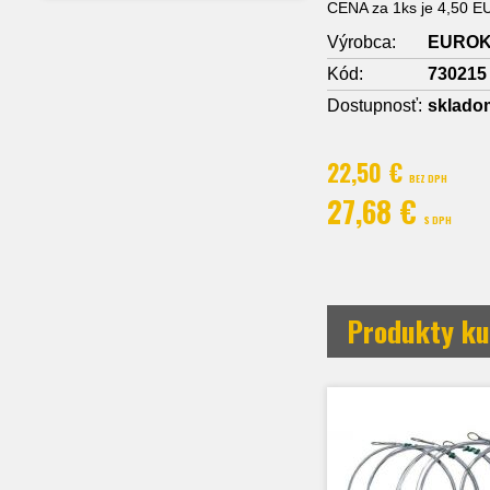
CENA za 1ks je 4,50 
Výrobca:
EURO
Kód:
730215
Dostupnosť:
sklado
22,50 €
BEZ DPH
27,68 €
S DPH
Produkty ku