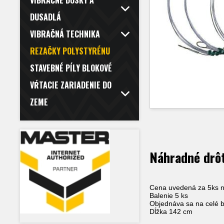
VIBRAČNÉ DOSKY A
DUSADLÁ
VIBRAČNÁ TECHNIKA
REZAČKY POLYSTYRÉNU
STAVEBNÉ PÍLY BLOKOVÉ
VŔTACIE ZARIADENIE DO
ZEME
Náhradné drôt
Cena uvedená za 5ks n
Balenie 5 ks
Objednáva sa na celé ba
Dĺžka 142 cm