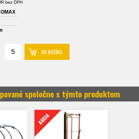
EUR bez DPH
KOMAX
m
DO KOŠÍKA
pované spoločne s týmto produktom
AKCIA