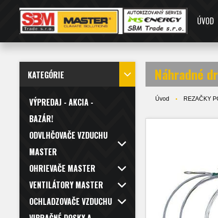
ÚVOD
Náhradné dr
KATEGÓRIE
Úvod
REZAČKY P
VÝPREDAJ - AKCIA -
BAZÁR!
ODVLHČOVAČE VZDUCHU
MASTER
OHRIEVAČE MASTER
VENTILÁTORY MASTER
OCHLADZOVAČE VZDUCHU