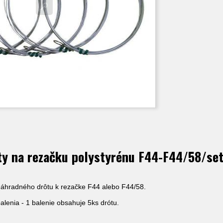
y na rezačku polystyrénu F44-F44/58/set
áhradného drôtu k rezačke F44 alebo F44/58.
lenia - 1 balenie obsahuje 5ks drótu.