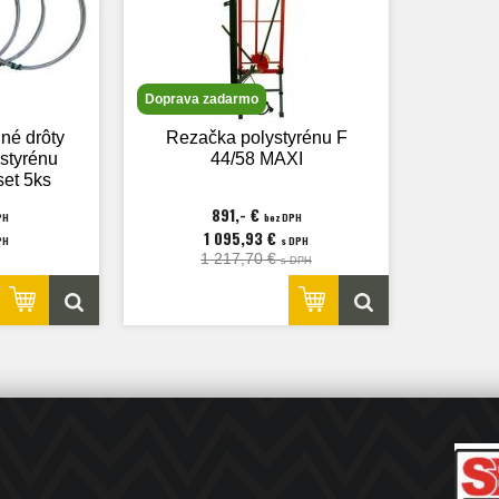
Doprava zadarmo
né drôty
Rezačka polystyrénu F
styrénu
44/58 MAXI
set 5ks
891,- €
PH
bez DPH
1 095,93 €
PH
s DPH
1 217,70 €
s DPH