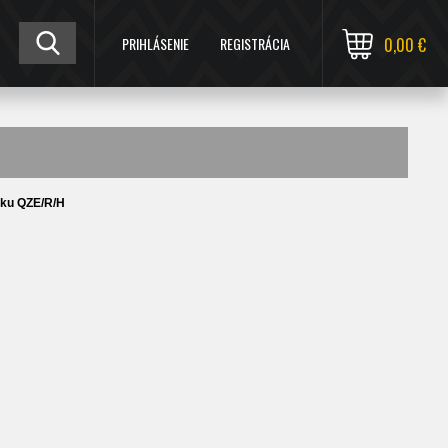
PRIHLÁSENIE
REGISTRÁCIA
0,00 €
otku QZE/R/H